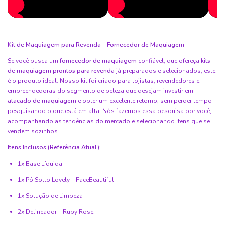
Kit de Maquiagem para Revenda – Fornecedor de Maquiagem
Se você busca um
fornecedor de maquiagem
confiável, que ofereça
kits
de maquiagem prontos para revenda
já preparados e selecionados, este
é o produto ideal. Nosso kit foi criado para lojistas, revendedores e
empreendedoras do segmento de beleza que desejam investir em
atacado de maquiagem
e obter um excelente retorno, sem perder tempo
pesquisando o que está em alta. Nós fazemos essa pesquisa por você,
acompanhando as tendências do mercado e selecionando itens que se
vendem sozinhos.
Itens Inclusos (Referência Atual):
1x Base Líquida
1x Pó Solto Lovely – FaceBeautiful
1x Solução de Limpeza
2x Delineador – Ruby Rose