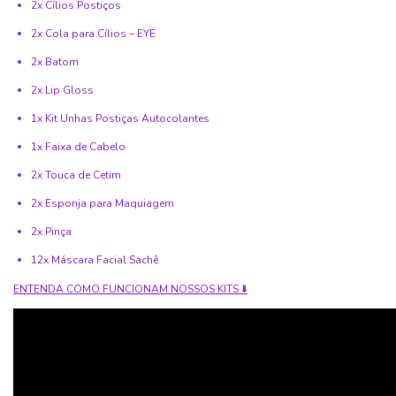
2x Cílios Postiços
2x Cola para Cílios – EYE
2x Batom
2x Lip Gloss
1x Kit Unhas Postiças Autocolantes
1x Faixa de Cabelo
2x Touca de Cetim
2x Esponja para Maquiagem
2x Pinça
12x Máscara Facial Sachê
ENTENDA COMO FUNCIONAM NOSSOS KITS ⬇️