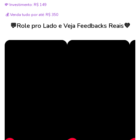
💸 Investimento: R$ 149
💰 Venda tudo por até: R$ 350
💬Role pro Lado e Veja Feedbacks Reais💜