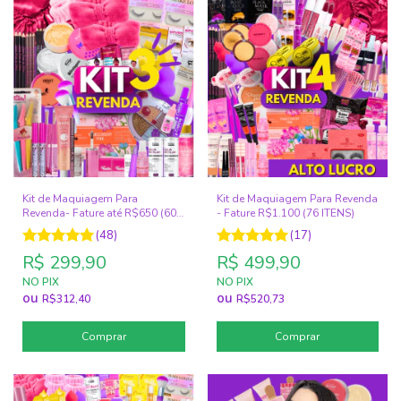
Kit de Maquiagem Para
Kit de Maquiagem Para Revenda
Revenda- Fature até R$650 (60
- Fature R$1.100 (76 ITENS)
ITENS)
(48)
(17)
R$ 299,90
R$ 499,90
NO PIX
NO PIX
ou
ou
R$312,40
R$520,73
Comprar
Comprar