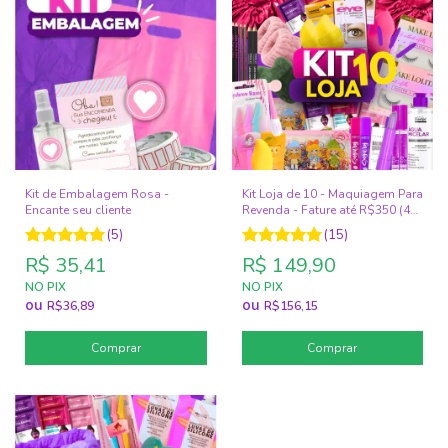
Kit de Embalagem Rosa -
Kit Loja de 10 - Maquiagem Para
Encante seu cliente
Revenda - Fature até R$350 (40
ITENS)
(5)
(15)
R$ 35,41
R$ 149,90
NO PIX
NO PIX
ou
ou
R$36,89
R$156,15
Comprar