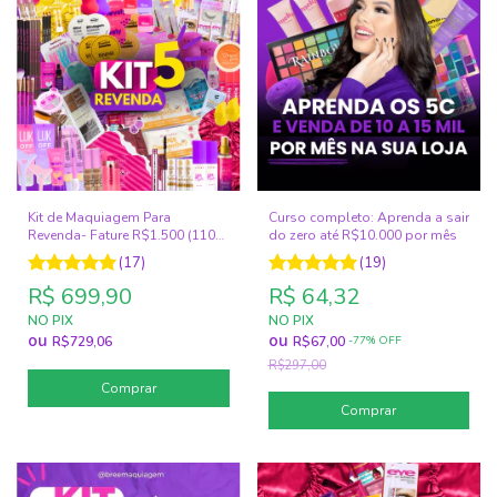
Kit de Maquiagem Para
Curso completo: Aprenda a sair
Revenda- Fature R$1.500 (110
do zero até R$10.000 por mês
ITENS)
(17)
(19)
R$ 699,90
R$ 64,32
NO PIX
NO PIX
ou
ou
R$729,06
R$67,00
-
77
% OFF
R$297,00
Comprar