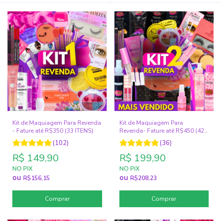
Kit de Maquiagem Para Revenda
Kit de Maquiagem Para
- Fature até R$350 (33 ITENS)
Revenda- Fature até R$450 (42
ITENS)
(102)
(36)
R$ 149,90
R$ 199,90
NO PIX
NO PIX
ou
ou
R$156,15
R$208,23
Comprar
Comprar