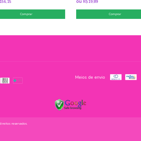
ou
156,15
R$19,89
Comprar
Meios de envio
reitos reservados.