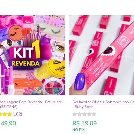
 Maquiagem Para Revenda - Fature até
Gel Incolor Cilios + Sobrancelhas 
(33 ITENS)
- Ruby Rose
(102)
149,90
R$ 19,09
X
NO PIX