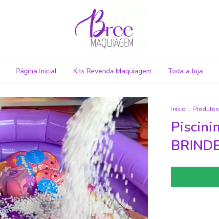
Página Inicial
Kits Revenda Maquiagem
Toda a loja
Início
.
Produtos
Piscini
BRIND