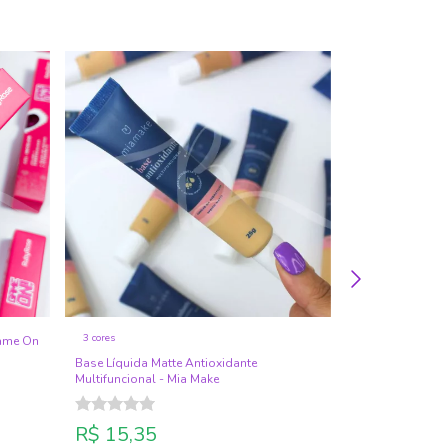
3 cores
Game On
Lip Gel Tint Ta
Base Líquida Matte Antioxidante
Multifuncional - Mia Make
R$ 14,39
NO PIX
R$ 15,35
ou
R$14,99