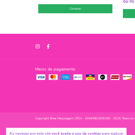
ou
R$
Meios de pagamento
Copyright Bree Maquiagem LTDA - 33645601000100 - 2026. Todos os di
Ao navegar por este site
você aceita o uso de cookies
para agilizar